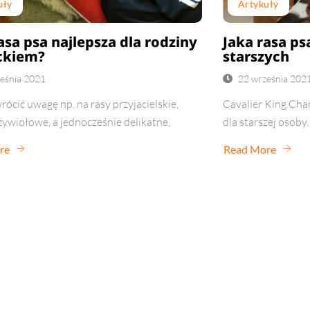
uły
Artykuły
asa psa najlepsza dla rodziny
Jaka rasa ps
eckiem?
starszych
eśnia 2021
22 września 202
ócić uwagę np. na rasy przyjacielskie,
Cavalier King Char
żywiołowe, a jednocześnie delikatne,
dla starszej osoby.
re
Read More