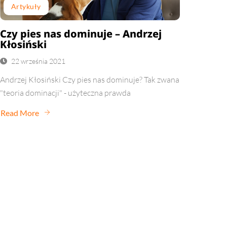
Artykuły
Czy pies nas dominuje – Andrzej
Kłosiński
22 września 2021
Andrzej Kłosiński Czy pies nas dominuje? Tak zwana
"teoria dominacji" - użyteczna prawda
Read More