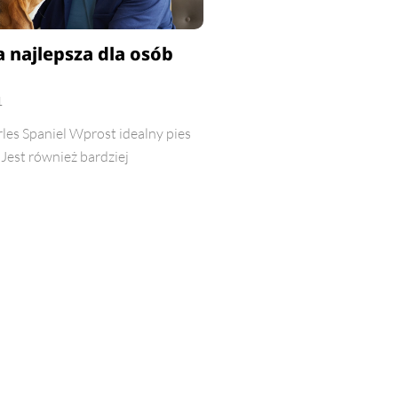
a najlepsza dla osób
1
les Spaniel Wprost idealny pies
 Jest również bardziej