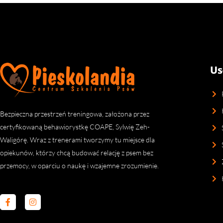
Us
Bezpieczna przestrzeń treningowa, założona przez
certyfikowaną behawiorystkę COAPE, Sylwię Zeh-
Waligórę. Wraz z trenerami tworzymy tu miejsce dla
opiekunów, którzy chcą budować relację z psem bez
przemocy, w oparciu o naukę i wzajemne zrozumienie.
F
I
a
n
c
s
e
t