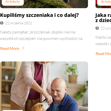
Artykuły
Artyk
Kupiliśmy szczeniaka i co dalej?
Jaka r
z dzi
22 września 2021
22 wrz
Należy pamiętać, że szczeniak, dopóki nie ma
Warto zwr
wszystkich szczepień, nie powinien wychodzić na
wesołe i 
Read More
Read Mo