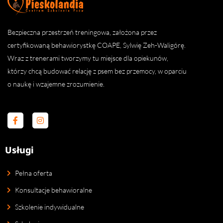
Bezpieczna przestrzeń treningowa, założona przez
certyfikowaną behawiorystkę COAPE, Sylwię Zeh-Waligórę.
Wraz z trenerami tworzymy tu miejsce dla opiekunów,
którzy chcą budować relację z psem bez przemocy, w oparciu
o naukę i wzajemne zrozumienie.
F
I
a
n
c
s
e
t
b
a
Usługi
o
g
o
r
k
a
Pełna oferta
-
m
f
Konsultacje behawioralne
Szkolenie indywidualne