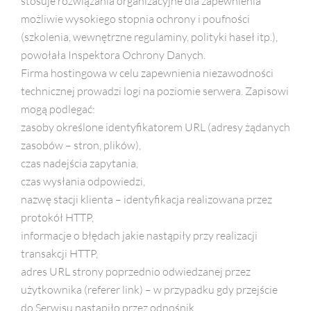
stosuje rozwiązania organizacyjne dla zapewnienia
możliwie wysokiego stopnia ochrony i poufności
(szkolenia, wewnętrzne regulaminy, polityki haseł itp.),
powołała Inspektora Ochrony Danych.
Firma hostingowa w celu zapewnienia niezawodności
technicznej prowadzi logi na poziomie serwera. Zapisowi
mogą podlegać:
zasoby określone identyfikatorem URL (adresy żądanych
zasobów – stron, plików),
czas nadejścia zapytania,
czas wysłania odpowiedzi,
nazwę stacji klienta – identyfikacja realizowana przez
protokół HTTP,
informacje o błędach jakie nastąpiły przy realizacji
transakcji HTTP,
adres URL strony poprzednio odwiedzanej przez
użytkownika (referer link) – w przypadku gdy przejście
do Serwisu nastąpiło przez odnośnik,