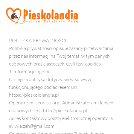
Skip
to
content
POLITYKA PRYWATNOŚCI!
Polityka prywatności opisuje zasady przetwarzania
przez nas informacji na Twój temat, w tym danych
osobowych oraz ciasteczek, czyli tzw. cookies.
1. Informacje ogólne
Niniejsza polityka dotyczy Serwisu www,
funkcjonującego pod adresem url:
https://pieskololandia.pl
Operatorem serwisu oraz Administratorem danych
osobowych jest: http://pieskolandia.pl
Adres kontaktowy poczty elektronicznej operatora:
sylwia.zeh@gmail.com
Operator jest Administratorem Twoich danych